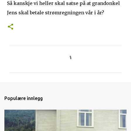
Så kanskje vi heller skal satse på at grandonkel
Jens skal betale strømregningen vår i år?
K
o
m
m
e
n
Populære innlegg
t
a
r
e