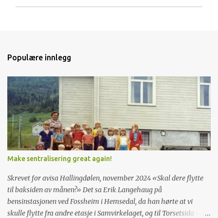
L
e
g
g
i
Populære innlegg
n
n
e
n
k
o
m
m
e
n
t
Make sentralisering great again!
a
r
Skrevet for avisa Hallingdølen, november 2024 «Skal dere flytte
til baksiden av månen?» Det sa Erik Langehaug på
bensinstasjonen ved Fossheim i Hemsedal, da han hørte at vi
skulle flytte fra andre etasje i Samvirkelaget, og til Torsetsida – en