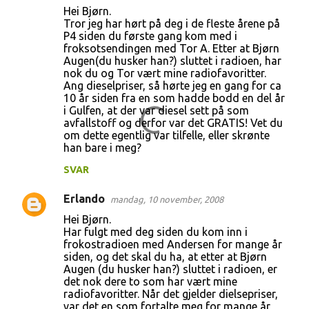
Hei Bjørn.
Tror jeg har hørt på deg i de fleste årene på
P4 siden du første gang kom med i
froksotsendingen med Tor A. Etter at Bjørn
Augen(du husker han?) sluttet i radioen, har
nok du og Tor vært mine radiofavoritter.
Ang dieselpriser, så hørte jeg en gang for ca
10 år siden fra en som hadde bodd en del år
i Gulfen, at der var diesel sett på som
avfallstoff og derfor var det GRATIS! Vet du
om dette egentlig var tilfelle, eller skrønte
han bare i meg?
SVAR
Erlando
mandag, 10 november, 2008
Hei Bjørn.
Har fulgt med deg siden du kom inn i
frokostradioen med Andersen for mange år
siden, og det skal du ha, at etter at Bjørn
Augen (du husker han?) sluttet i radioen, er
det nok dere to som har vært mine
radiofavoritter. Når det gjelder dielsepriser,
var det en som fortalte meg for mange år