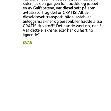
siden, at den gangen han bodde og jobbet i
en av Gulfstatene, var diesel sett på som
avfallsstoff og derfor GRATIS! Alt av
dieseldrevet transport, både lastebiler,
anleggsmaskiner og personbiler hadde altså
GRATIS drivstoff!! Det hadde vært no, det...!
Var dette ei skrøne, eller har du hørt no
lignende?
SVAR