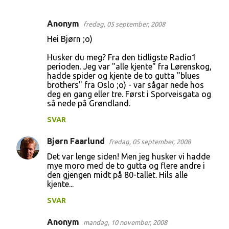
Anonym
fredag, 05 september, 2008
K
Hei Bjørn ;o)
o
Husker du meg? Fra den tidligste Radio1
m
perioden. Jeg var "alle kjente" fra Lørenskog,
m
hadde spider og kjente de to gutta "blues
brothers" fra Oslo ;o) - var sågar nede hos
e
deg en gang eller tre. Først i Sporveisgata og
n
så nede på Grøndland.
t
SVAR
a
Bjørn Faarlund
fredag, 05 september, 2008
r
Det var lenge siden! Men jeg husker vi hadde
e
mye moro med de to gutta og flere andre i
r
den gjengen midt på 80-tallet. Hils alle
kjente...
SVAR
Anonym
mandag, 10 november, 2008