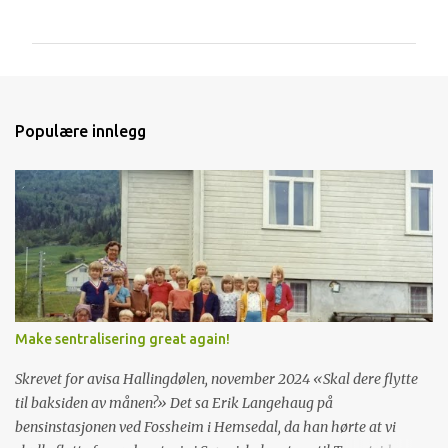
o
m
m
e
n
Populære innlegg
t
a
r
e
r
Make sentralisering great again!
Skrevet for avisa Hallingdølen, november 2024 «Skal dere flytte
til baksiden av månen?» Det sa Erik Langehaug på
bensinstasjonen ved Fossheim i Hemsedal, da han hørte at vi