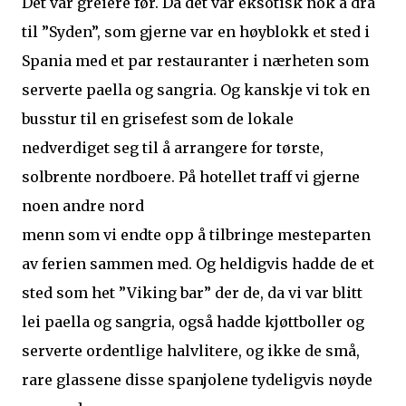
Det var greiere før. Da det var eksotisk nok å dra
til ”Syden”, som gjerne var en høyblokk et sted i
Spania med et par restauranter i nærheten som
serverte paella og sangria. Og kanskje vi tok en
busstur til en grisefest som de lokale
nedverdiget seg til å arrangere for tørste,
solbrente nordboere. På hotellet traff vi gjerne
noen andre nord
menn som vi endte opp å tilbringe mesteparten
av ferien sammen med. Og heldigvis hadde de et
sted som het ”Viking bar” der de, da vi var blitt
lei paella og sangria, også hadde kjøttboller og
serverte ordentlige halvlitere, og ikke de små,
rare glassene disse spanjolene tydeligvis nøyde