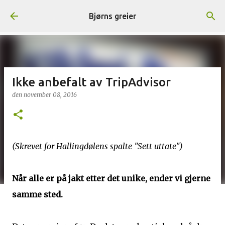
Gå til hovedinnhold
Bjørns greier
Ikke anbefalt av TripAdvisor
den
november 08, 2016
(Skrevet for Hallingdølens spalte "Sett uttate")
Når alle er på jakt etter det unike, ender vi gjerne
samme sted.