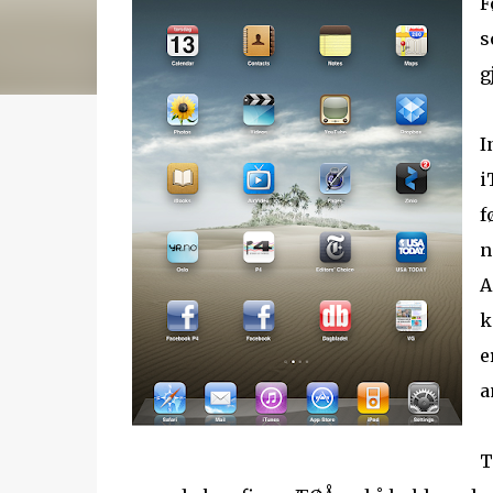
F
s
g
I
i
f
n
A
k
e
a
T