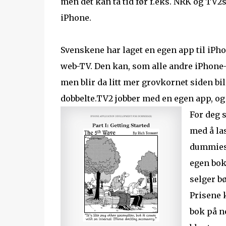
men det kan ta tid før f.eks. NRK og TV2
iPhone.
Svenskene har laget en egen app til iPh
web-TV. Den kan, som alle andre iPhone-
men blir da litt mer grovkornet siden bild
dobbelte.TV2 jobber med en egen app, og
For deg s
med å la
dummies"
egen bok
selger b
Prisene 
bok på n