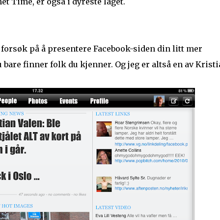
et Time, er også i dyreste laget.
t forsøk på å presentere Facebook-siden din litt mer
 bare finner folk du kjenner. Og jeg er altså en av Krist