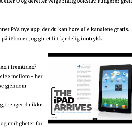
eller O og deretter velge riktig bokstav. Fungerer greit
et P4's nye app, der du kan høre alle kanalene gratis.
å iPhonen, og gir et litt kjedelig inntrykk.
ten i fremtiden?
velge mellom - her
ese gjennom
g, trenger du ikke
, og muligheter for