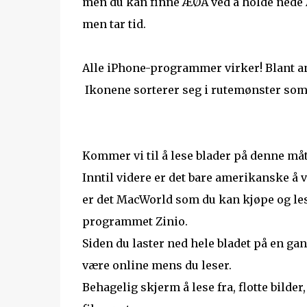
men du kan finne ÆØÅ ved å holde nede A 
men tar tid.
Alle iPhone-programmer virker! Blant ann
Ikonene sorterer seg i rutemønster som p
Kommer vi til å lese blader på denne må
Inntil videre er det bare amerikanske å 
er det MacWorld som du kan kjøpe og l
programmet Zinio.
Siden du laster ned hele bladet på en gan
være online mens du leser.
Behagelig skjerm å lese fra, flotte bilder