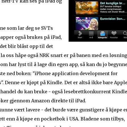
s nett-TV kan ses på iPad og
one som lar deg se SVTs
apper også brukes på iPad,
et blir blåst opp til det
 la oss håpe også NRK snart er på banen med en løsning
om har lyst til å lage din egen app, så kan du jo begynn
ste ned boken: "iPhone application development for
. Denne er kjøpt på Kindle. Det er altså ikke bare Appl
handel du kan bruke - også lesebrettkonkurrent Kindl
øker gjennom Amazon direkte til iPad.
kunne vært lavere - det burde være gunstigere å kjøpe e
ett enn å kjøpe en pocketbok i USA. Bladene som tilbys,