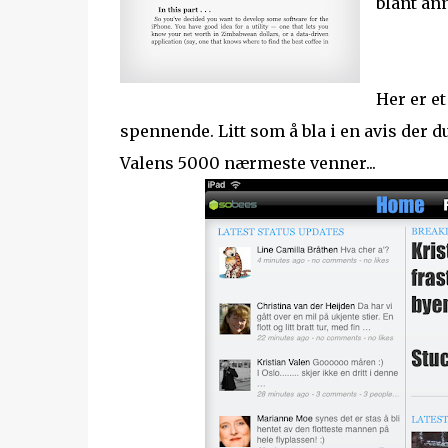
blant ann
Her er e
spennende. Litt som å bla i en avis der du
Valens 5000 nærmeste venner...