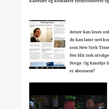
Kalender og kontakter synkroniseres o
Aviser kan leses onl
du kan laste ned ko
som New York Times 
Her blir nok utvalg
Norge. Og kanskje h
er abonnent?