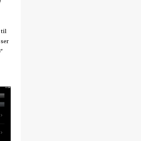
e
til
 ser
p"