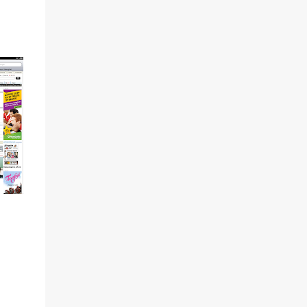
avbitertang på Temu. Slipp korkene fri, det
er vår! Denne uken prøvde de også å få oss
til å begynne den meningsløse frakten av
glassflasker med pant til og fra butikken
igjen. Heldigvis fikk vi unntak. Enn så lenge.
Og de er jo tydeligvis opphengt i plast i EU.
For de vil også tvinge oss til å slutte å bruke
plastposene som har tjent oss så godt i alle
år. Miljødirektoratet sa selv at «plastposene
er del av et velfungerende kretsløp, og
fungerer utmerket som søppelposer.» Og
legger til at andelen plastposer på avveie er
mi...