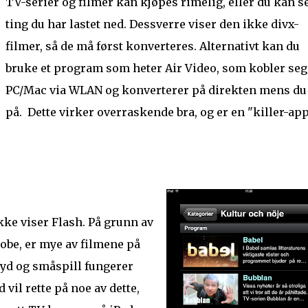
TV-serier og filmer kan kjøpes rimelig, eller du kan s
ting du har lastet ned. Dessverre viser den ikke divx-
filmer, så de må først konverteres. Alternativt kan du
bruke et program som heter Air Video, som kobler seg 
PC/Mac via WLAN og konverterer på direkten mens du
på. Dette virker overraskende bra, og er en "killer-ap
ikke viser Flash. På grunn av
be, er mye av filmene på
 lyd og småspill fungerer
vil rette på noe av dette,