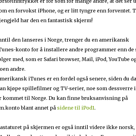
ørsteinntrykket er for som for mange andre, at det ser u
om en forvokst iPhone, og er litt tyngre enn forventet. T
jengjeld har den en fantastisk skjerm!
nntil den lanseres i Norge, trenger du en amerikansk
Tunes-konto for å installere andre programmer enn de
ølger med, som er Safari browser, Mail, iPod, YouTube o
oen andre.
merikansk iTunes er en fordel også senere, siden du d
an kjøpe spillefilmer og TV-serier, noe som dessverre 
r kommet til Norge. Du kan finne bruksanvisning på
m.konto blant annet på
sidene til iPod1
.
astaturet på skjermen er også inntil videre ikke norsk,