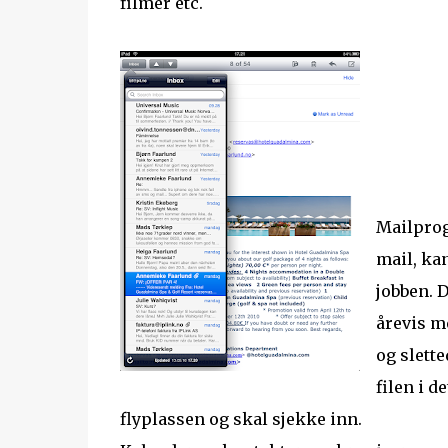
filmer etc.
Mailprog
mail, ka
jobben. D
årevis m
og slett
filen i d
flyplassen og skal sjekke inn.