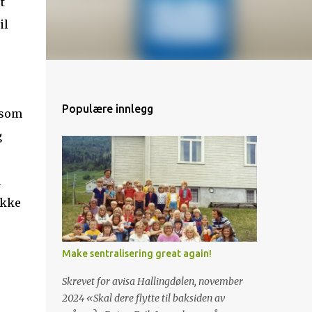
t
il
Populære innlegg
 som
g
a
ikke
Make sentralisering great again!
Skrevet for avisa Hallingdølen, november
2024 «Skal dere flytte til baksiden av