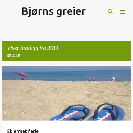
Bjørns greier
Gå til hovedinnhold
Viser innlegg fra 2013
SE ALLE
I
n
n
l
e
g
g
Skjermet ferie